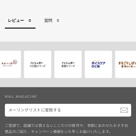
レビュー
質問
MAIL MAGAZINE
メ
ー
リ
ン
グ
ご登録で、店舗では買えないここだけの新作や、季節にあわせたおすすめ
リ
商品のご紹介、キャンペーン情報をいち早くお届けいたします。
ス