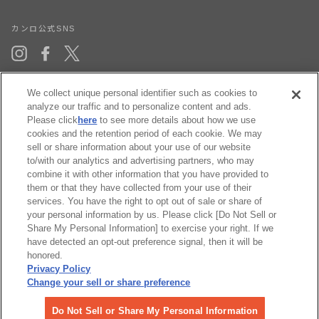
ト
に
登
カンロ公式SNS
録
す
Instagram
Facebook
X(Twitter)
る
We collect unique personal identifier such as cookies to
CATEGORY
analyze our traffic and to personalize content and ads.
Please click
here
to see more details about how we use
cookies and the retention period of each cookie. We may
SERVICES
sell or share information about your use of our website
to/with our analytics and advertising partners, who may
POLICY
combine it with other information that you have provided to
them or that they have collected from your use of their
services. You have the right to opt out of sale or share of
your personal information by us. Please click [Do Not Sell or
Share My Personal Information] to exercise your right. If we
have detected an opt-out preference signal, then it will be
honored.
Privacy Policy
Change your sell or share preference
Do Not Sell or Share My Personal Information
© Kanro Inc. All rights reserved.