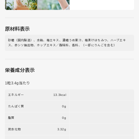
原材料表示
砂糖（国内製造）、水飴、梅エキス、濃縮うめ果汁、梅漬けはちみつ、ハーブエキ
ス、赤シソ抽出物、ホップエキス／酸味料、香料、（一部にりんごを含む）
栄養成分表示
1粒3.4g当たり
エネルギー
13.3kcal
たんぱく質
0g
脂質
0g
炭水化物
3.32g