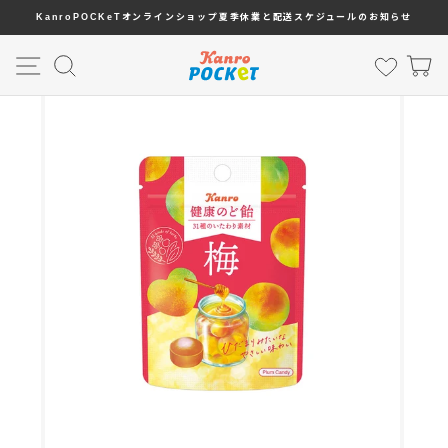
コ
KanroPOCKeTオンラインショップ夏季休業と配送スケジュールのお知らせ
ン
テ
ナビゲーション
検索結果
お気に
ン
ツ
に
ス
キ
ッ
プ
す
る