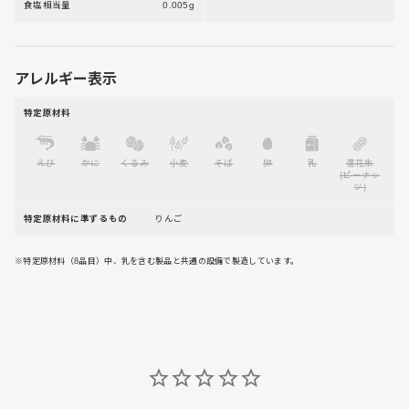
食塩相当量
0.005g
アレルギー表示
特定原材料
えび
かに
くるみ
小麦
そば
卵
乳
落花生
(ピーナッ
ツ)
特定原材料に準ずるもの
りんご
※特定原材料（8品目）中、乳を含む製品と共通の設備で製造しています。