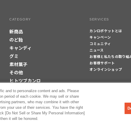
CATEGORY
SERVICES
カンロポケットとは
新商品
キャンペーン
のど飴
コミュニティ
キャンディ
ニュース
グミ
お客様と私たちの取り組
お客様サポート
素材菓子
オンラインショップ
その他
ヒトツブカンロ
ffic and to personalize content and ads. Please
on period of each cookie. We may sell or share
rtising partners, who may combine it with other
rom your use of their services. You have the right
D
lick [Do Not Sell or Share My Personal Information]
then it will be honored.