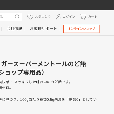
お気に入り
ログイン
カート
検
会社情報
お客様サポート
索
オンラインショップ
ュガースーパーメントールのど飴
円ショップ専用品）
爽快感！ スッキリした味わいののど飴です。
類ゼロ。
に基づき、100g当たり糖類0.5g未満を「糖類0」としてい