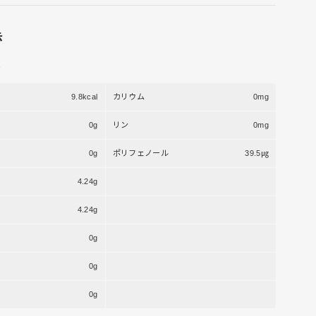
示
り
9.8kcal
カリウム
0mg
0g
リン
0mg
0g
ポリフェノール
39.5㎍
4.24g
4.24g
0g
0g
0g