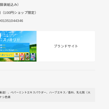
g（個装紙込み）
全国（100円ショップ限定）
4901351044346
ブランドサイト
製造）、ぺパーミントエキスパウダー、ハーブエキス／香料、乳化剤（大
ナシ色素