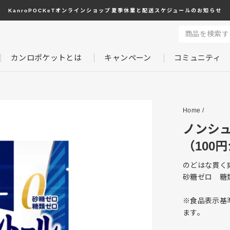
KanroPOCKeTオンラインショップ夏季休業と配送スケジュールのお知らせ
カンロポケットとは
キャンペーン
コミュニティ
Home
/
ノンシ
（100
のどはな貫く
砂糖ゼロ 糖
※食品表示基準
ます。