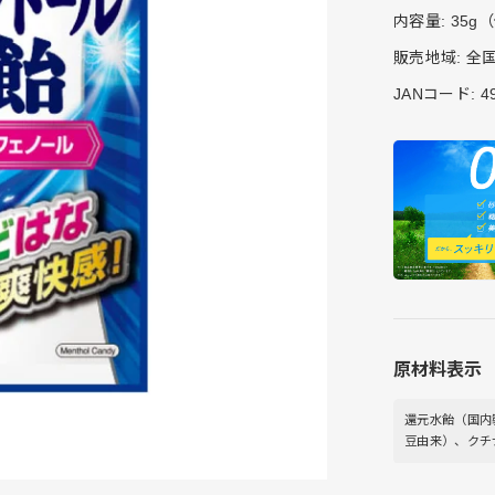
内容量
: 35
販売地域
: 
JANコード
: 
原材料表示
還元水飴（国内
豆由来）、クチ