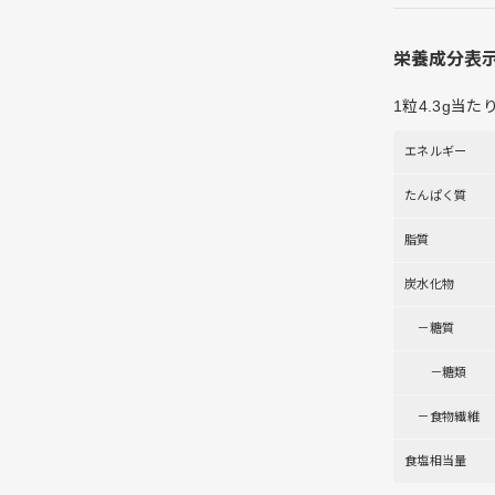
栄養成分表
1粒4.3g当た
エネルギー
たんぱく質
脂質
炭水化物
－糖質
－糖類
－食物繊維
食塩相当量