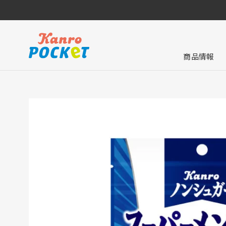
コ
ン
テ
ン
ツ
商品情報
に
ス
キ
ッ
プ
す
る