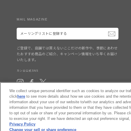
MAIL MAGAZINE
メ
ー
リ
ン
グ
ご登録で、店舗では買えないここだけの新作や、季節にあわせ
リ
たおすすめ商品のご紹介、キャンペーン情報をいち早くお届け
ス
いたします。
ト
に
登
カンロ公式SNS
録
す
Instagram
Facebook
X(Twitter)
る
We collect unique personal identifier such as cookies to analyze our tra
click
here
to see more details about how we use cookies and the retenti
information about your use of our website to/with our analytics and adve
information that you have provided to them or that they have collected f
to opt out of sale or share of your personal information by us. Please c
to exercise your right. If we have detected an opt-out preference signal, 
Privacy Policy
Change your sell or share preference