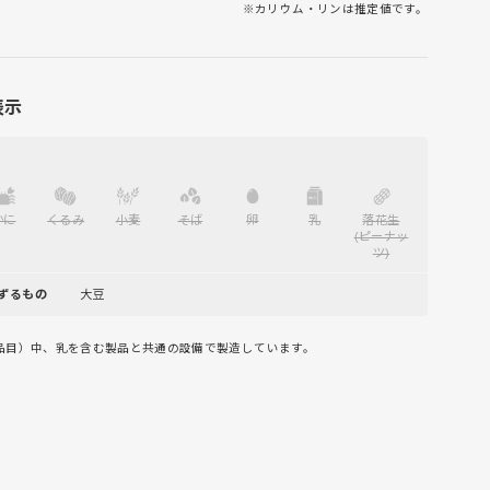
※カリウム・リンは推定値です。
表示
かに
くるみ
小麦
そば
卵
乳
落花生
(ピーナッ
ツ)
ずるもの
大豆
品目）中、乳を含む製品と共通の設備で製造しています。