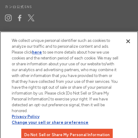
カンロ公式SNS
Instagram
Facebook
X(Twitter)
CATEGORY
We collect unique personal identifier such as cookies to
analyze our traffic and to personalize content and ads.
Please click
here
to see more details about how we use
SERVICES
cookies and the retention period of each cookie. We may sell
or share information about your use of our website to/with
POLICY
our analytics and advertising partners, who may combine it
with other information that you have provided to them or
that they have collected from your use of their services. You
have the right to opt out of sale or share of your personal
information by us. Please click [Do Not Sell or Share My
Personal Information] to exercise your right. If we have
detected an opt-out preference signal, then it will be
honored.
Privacy Policy
Change your sell or share preference
© Kanro Inc. All rights reserved.
Do Not Sell or Share My Personal Information