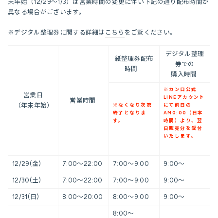
末年始
（12/29～1/3）
は営業時間の変更に伴い下記の通り配布時間が
異なる場合がございます
。
※デジタル整理券に関する詳細
は
こちら
をご覧ください。
デジタル整理
紙整理券配布
券での
時間
購入時間
※カンロ公式
営業日
LINEアカウント
営業時間
（年末年始）
※なくなり次第
にて前日の
終了となりま
AM0:00（日本
す。
時間）より、翌
日販売分を受付
いたします。
12/29(金)
7:00～22:00
7:00～9:00
9:00～
12/30(土)
7:00～22:00
7:00～9:00
9:00～
12/31(日)
8:00～20:00
8:00～9:00
9:00～
8:00～