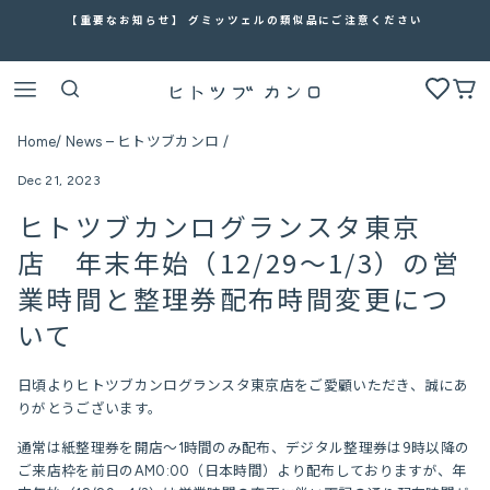
Skip
【重要なお知らせ】 グミッツェルの類似品にご注意ください
to
content
お気
Site navigation
Search
Cart
Home
/
News – ヒトツブカンロ
/
Dec 21, 2023
ヒトツブカンログランスタ東京
店 年末年始（12/29～1/3）の営
業時間と整理券配布時間変更につ
いて
日頃よりヒトツブカンログランスタ東京店をご愛顧いただき、誠にあ
りがとうございます。
通常は紙整理券を開店～
1
時間のみ配布、デジタル整理券は9時以降の
ご来店枠を前日のAM0:00（日本時間）より配布しておりますが、年